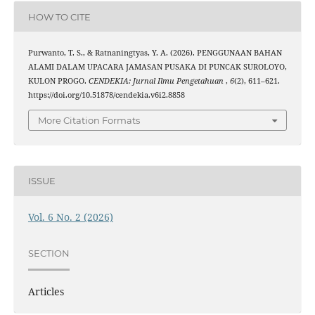
HOW TO CITE
Purwanto, T. S., & Ratnaningtyas, Y. A. (2026). PENGGUNAAN BAHAN
ALAMI DALAM UPACARA JAMASAN PUSAKA DI PUNCAK SUROLOYO,
KULON PROGO.
CENDEKIA: Jurnal Ilmu Pengetahuan
,
6
(2), 611–621.
https://doi.org/10.51878/cendekia.v6i2.8858
More Citation Formats
ISSUE
Vol. 6 No. 2 (2026)
SECTION
Articles