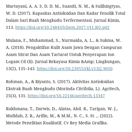
Martayani, A. A. S. D. D. M., Suaniti, N. M., & Sulihingtyas,
W. D. (2017). Kapasitas Antioksidan Dan Kadar Fenolik Total
Dalam Sari Buah Mengkudu Terfermentasi. Jurnal Kimia,
113.
https://doi.org/10.24843/jchem.2017.v11.i02.p02
Mulana, F., Muhammad, S., Nurmaida, A. L., & Sukma, W.
A. (2018). Pengaktifan Kulit Asam Jawa Dengan Campuran
Asam Sitrat Dan Asam Tartarat Untuk Penyerapan Ion
Logam Cd (Ii). Jurnal Rekayasa Kimia &Amp; Lingkungan,
13(2), 135–143.
https://doi.org/10.23955/rkl.v13i2.9050
Rohman, A., & Riyanto, S. (2017). Aktivitas Antioksidan
Ekstrak Buah Mengkudu (Morinda Citrifolia, L). Agritech,
25(3), 131.
https://doi.org/10.22146/agritech.13347
Rukhmana, T., Darwis, D., Alatas, Abd. R., Tarigan, W. J.,
Mufidah, Z. R., Arifin, M., & M.M., N. C., S. St. ,. (2022).
Metode Penelitian Kualitatif. Cv Rey Media Grafika.