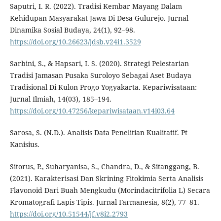
Saputri, I. R. (2022). Tradisi Kembar Mayang Dalam
Kehidupan Masyarakat Jawa Di Desa Gulurejo. Jurnal
Dinamika Sosial Budaya, 24(1), 92–98.
https://doi.org/10.26623/jdsb.v24i1.3529
Sarbini, S., & Hapsari, I. S. (2020). Strategi Pelestarian
Tradisi Jamasan Pusaka Suroloyo Sebagai Aset Budaya
Tradisional Di Kulon Progo Yogyakarta. Kepariwisataan:
Jurnal Ilmiah, 14(03), 185–194.
https://doi.org/10.47256/kepariwisataan.v14i03.64
Sarosa, S. (N.D.). Analisis Data Penelitian Kualitatif. Pt
Kanisius.
Sitorus, P., Suharyanisa, S., Chandra, D., & Sitanggang, B.
(2021). Karakterisasi Dan Skrining Fitokimia Serta Analisis
Flavonoid Dari Buah Mengkudu (Morindacitrifolia L) Secara
Kromatografi Lapis Tipis. Jurnal Farmanesia, 8(2), 77–81.
https://doi.org/10.51544/jf.v8i2.2793