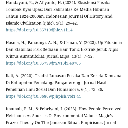
Handayani, R., & Afiyanto, H. (2024). Eksistensi Pusaka
Tombak Kyai Upas: Dari Sakralitas Ke Media Hiburan
Tahun 1824-2000an. Indonesian Journal Of History And
Islamic Civilization (Ijhic), 1(1), 29–42.
https://doi.org/10.35719/ijhic.v1i1.4
Hasma, H., Panaungi, A. N., & Usman, Y. (2023). Uji Fitokimia
Dan Stabilitas Fisik Sediaan Hair Tonic Ekstrak Jeruk Nipis
(Citrus Aurantifolia). Jurnal Mipa, 13(1), 7–12.
https://doi.org/10.35799/jm.v13i1.48705
Ilafi, A. (2020). Tradisi Jamasan Pusaka Dan Kereta Kencana
Di Kabupaten Pemalang. Pangadereng : Jurnal Hasil
Penelitian Ilmu Sosial Dan Humaniora, 6(1), 73–86.
https://doi.org/10.36869/pjhpish.v6i1.41
Imamah, F. M., & Pebriyani, I. (2023). How People Perceived
Heirlooms As Sources Of Environmental Values: Magic’s
Frazer Theory On The Jamasan Ritual. Empirisma: Jurnal