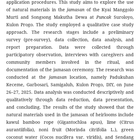
application procedures. This study aims to explore the use
of natural materials in the
jamasan
of the Kyai Manggolo
Murti and Songsong Makutha Dewa at
Puncak
Suroloyo,
Kulon Progo. The study employed a qualitative case study
approach. The research stages include a preliminary
survey (pre-survey), data collection, data analysis, and
report preparation. Data were collected through
participatory observation, interviews with caregivers and
community members involved in the ritual, and
documentation of the jamasan ceremony. The research was
conducted at the
jamasan
location, namely Padukuhan
Keceme, Garbosari, Samigaluh, Kulon Progo, DIY, on June
26–27, 2025. Data analysis was conducted descriptively and
qualitatively through data reduction, data presentation,
and concluding. The results of the study showed that the
natural materials used in the jamasan of heirlooms include
kawul bamboo rope (Gigantochloa apus), lime (Citrus
aurantiifolia), noni fruit (Morinda citrifolia L.), green
coconut water (Cocos nucifera var. viridis), and Sendang