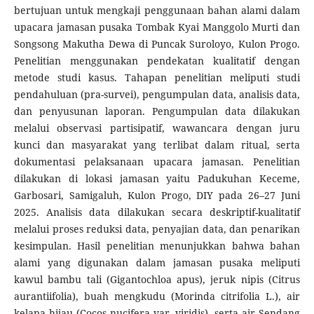
bertujuan untuk mengkaji penggunaan bahan alami dalam
upacara jamasan pusaka Tombak Kyai Manggolo Murti dan
Songsong Makutha Dewa di Puncak Suroloyo, Kulon Progo.
Penelitian menggunakan pendekatan kualitatif dengan
metode studi kasus. Tahapan penelitian meliputi studi
pendahuluan (pra-survei), pengumpulan data, analisis data,
dan penyusunan laporan. Pengumpulan data dilakukan
melalui observasi partisipatif, wawancara dengan juru
kunci dan masyarakat yang terlibat dalam ritual, serta
dokumentasi pelaksanaan upacara jamasan. Penelitian
dilakukan di lokasi jamasan yaitu Padukuhan Keceme,
Garbosari, Samigaluh, Kulon Progo, DIY pada 26–27 Juni
2025. Analisis data dilakukan secara deskriptif-kualitatif
melalui proses reduksi data, penyajian data, dan penarikan
kesimpulan. Hasil penelitian menunjukkan bahwa bahan
alami yang digunakan dalam jamasan pusaka meliputi
kawul bambu tali (Gigantochloa apus), jeruk nipis (Citrus
aurantiifolia), buah mengkudu (Morinda citrifolia L.), air
kelapa hijau (Cocos nucifera var. viridis), serta air Sendang