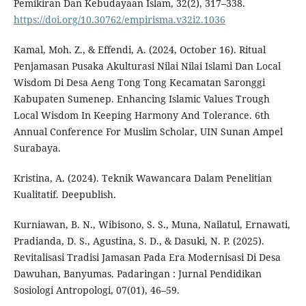
Pemikiran Dan Kebudayaan Islam, 32(2), 317–338.
https://doi.org/10.30762/empirisma.v32i2.1036
Kamal, Moh. Z., & Effendi, A. (2024, October 16). Ritual
Penjamasan Pusaka Akulturasi Nilai Nilai Islami Dan Local
Wisdom Di Desa Aeng Tong Tong Kecamatan Saronggi
Kabupaten Sumenep. Enhancing Islamic Values Trough
Local Wisdom In Keeping Harmony And Tolerance. 6th
Annual Conference For Muslim Scholar, UIN Sunan Ampel
Surabaya.
Kristina, A. (2024). Teknik Wawancara Dalam Penelitian
Kualitatif. Deepublish.
Kurniawan, B. N., Wibisono, S. S., Muna, Nailatul, Ernawati,
Pradianda, D. S., Agustina, S. D., & Dasuki, N. P. (2025).
Revitalisasi Tradisi Jamasan Pada Era Modernisasi Di Desa
Dawuhan, Banyumas. Padaringan : Jurnal Pendidikan
Sosiologi Antropologi, 07(01), 46–59.