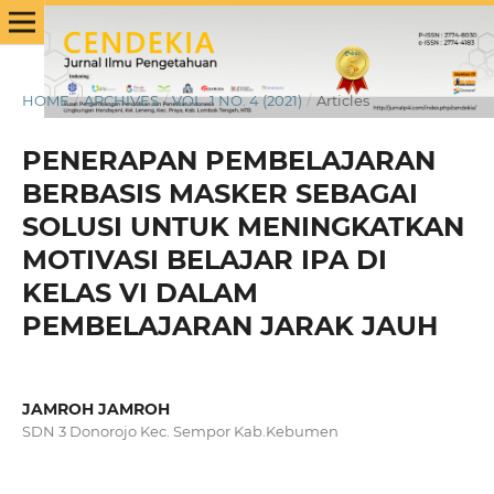
HOME
/
ARCHIVES
/
VOL. 1 NO. 4 (2021)
/
Articles
PENERAPAN PEMBELAJARAN
BERBASIS MASKER SEBAGAI
SOLUSI UNTUK MENINGKATKAN
MOTIVASI BELAJAR IPA DI
KELAS VI DALAM
PEMBELAJARAN JARAK JAUH
JAMROH JAMROH
SDN 3 Donorojo Kec. Sempor Kab.Kebumen