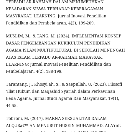
TERPADU AR-RAHMAH DALAM MENUMBUHKAN
KESADARAN SISWA TERHADAP KEBERAGAMAN
MASYRAKAT. LEARNING: Jurnal Inovasi Penelitian
Pendidikan dan Pembelajaran, 4(2), 199-209.
MUSLIM, M., & TANG, M. (2024). IMPLEMENTASI KONSEP
DASAR PENGEMBANGAN KURIKULUM PENDIDIKAN
AGAMA ISLAM MULTIKULTURAL DI SEKOLAH MENENGAH
ATAS ISLAM TERPADU AR-RAHMAH MAKASSAR.
LEARNING: Jurnal Inovasi Penelitian Pendidikan dan
Pembelajaran, 4(2), 188-198.
Tarantang, J., Khosyi’ah, S., & Saepullah, U. (2023). Filosofi
‘Illat Hukum dan Maqashid Syariah dalam Perkawinan
Beda Agama. Jurnal Studi Agama Dan Masyarakat, 19(1),
44-55.
Tobroni, M. (2017). MAKNA SEKSUALITAS DALAM
ALQURâ€™ AN MENURUT HUSEIN MUHAMMAD. Al-A'raf: