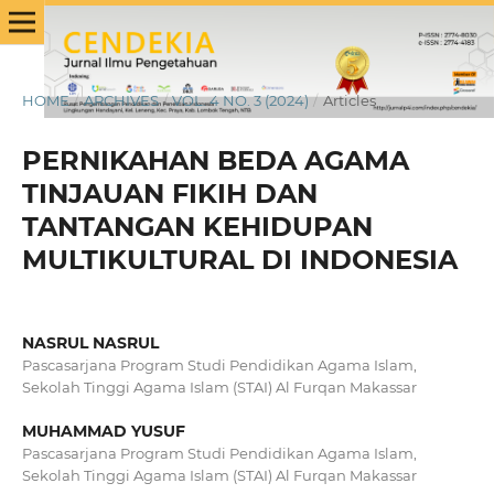
HOME
/
ARCHIVES
/
VOL. 4 NO. 3 (2024)
/
Articles
PERNIKAHAN BEDA AGAMA
TINJAUAN FIKIH DAN
TANTANGAN KEHIDUPAN
MULTIKULTURAL DI INDONESIA
NASRUL NASRUL
Pascasarjana Program Studi Pendidikan Agama Islam,
Sekolah Tinggi Agama Islam (STAI) Al Furqan Makassar
MUHAMMAD YUSUF
Pascasarjana Program Studi Pendidikan Agama Islam,
Sekolah Tinggi Agama Islam (STAI) Al Furqan Makassar