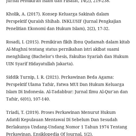
Jurnal Pemikiran Islam dan Filsafat, 14(2), 219-238.
Kholik, A. (2017). Konsep Keluarga Sakinah dalam
Perspektif Quraish Shihab. INKLUSIF (Jurnal Pengkajian
Penelitian Ekonomi dan Hukum Islam), 2(2), 17-32.
Rosadi, I. (2015). Pemikiran fikih Ibnu Qudamah dalam kitab
Al-Mughni tentang status pernikahan istri akibat suami
menghilang (Bachelor's thesis, Fakultas Syariah dan Hukum
UIN Syarif Hidayatullah Jakarta).
Siddik Turnip, I. R. (2021). Perkawinan Beda Agama:
Perspektif Ulama Tafsir, Fatwa MUI Dan Hukum Keluarga
Islam Di Indonesia. Al-Tadabbur: Jurnal Ilmu Al-Qur'an dan
Tafsir, 6(01), 107-140.
Triadi, T. (2019). Proses Perkawinan Menurut Hukum
Adatdi Kepulauan Mentawai Di Sebelum Dan Sesudah
Berlakunya Undang-Undang Nomor 1 Tahun 1974 Tentang
Perkawinan. Ensiklopedia Of Journal, 1(2).